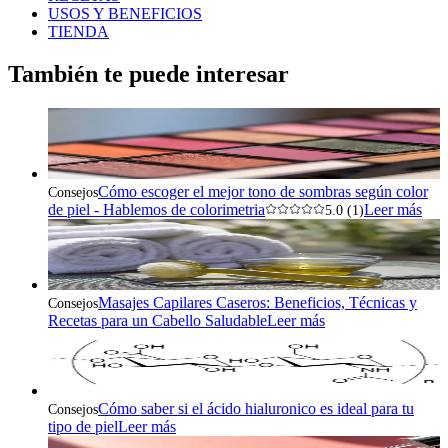
USOS Y BENEFICIOS
TIENDA
También te puede interesar
Cómo escoger el mejor tono de sombras según color
Consejos
de piel - Hablemos de colorimetria
Leer más
5.0 (1)
Masajes Capilares Caseros: Beneficios, Técnicas y
Consejos
Recetas para un Cabello Saludable
Leer más
Cómo saber si el ácido hialuronico es ideal para tu
Consejos
tipo de piel
Leer más