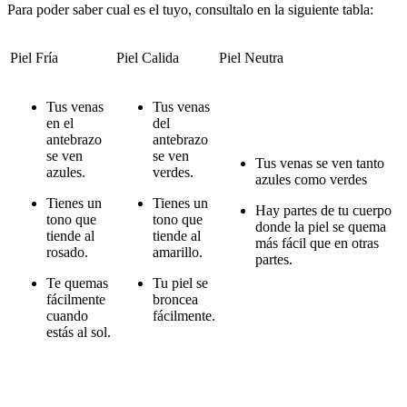
Para poder saber cual es el tuyo, consultalo en la siguiente tabla:
Piel Fría
Piel Calida
Piel Neutra
Tus venas
Tus venas
en el
del
antebrazo
antebrazo
se ven
se ven
Tus venas se ven tanto
azules.
verdes.
azules como verdes
Tienes un
Tienes un
Hay partes de tu cuerpo
tono que
tono que
donde la piel se quema
tiende al
tiende al
más fácil que en otras
rosado.
amarillo.
partes.
Te quemas
Tu piel se
fácilmente
broncea
cuando
fácilmente.
estás al sol.