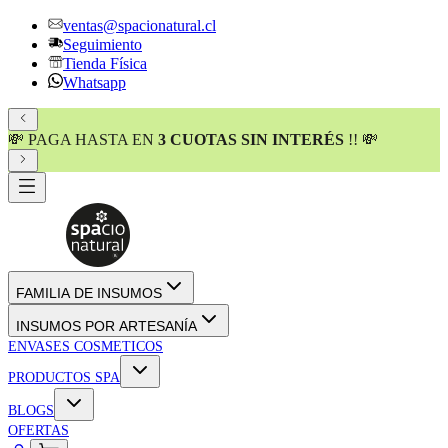
ventas@spacionatural.cl
Seguimiento
Tienda Física
Whatsapp
💸 PAGA HASTA EN
3 CUOTAS SIN INTERÉS
!! 💸
FAMILIA DE INSUMOS
INSUMOS POR ARTESANÍA
ENVASES COSMETICOS
PRODUCTOS SPA
BLOGS
OFERTAS