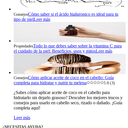
Cómo saber si el ácido hialuronico es ideal para tu
Consejos
tipo de piel
Leer más
Todo lo que debes saber sobre la vitamina C para
Propiedades
el cuidado de la piel: Beneficios, usos y mitos
Leer más
Cómo aplicar aceite de coco en el cabello: Guía
Consejos
completa para hidratar y nutrir tu melena
5.0 (3)
¿Sabes cómo aplicar aceite de coco en el cabello para
hidratarlo sin dejarlo grasoso? Descubre los mejores trucos y
consejos para usarlo en cabello seco, rizado o dañado. ¡Guía
completa aquí!
Leer más
¿NECESITAS AYUDA?