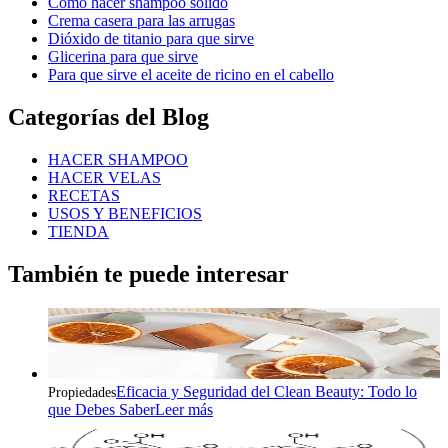
Como hacer shampoo solido
Crema casera para las arrugas
Dióxido de titanio para que sirve
Glicerina para que sirve
Para que sirve el aceite de ricino en el cabello
Categorías del Blog
HACER SHAMPOO
HACER VELAS
RECETAS
USOS Y BENEFICIOS
TIENDA
También te puede interesar
Eficacia y Seguridad del Clean Beauty: Todo lo
Propiedades
que Debes Saber
Leer más