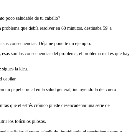
nto poco saludable de tu cabello?
n problema que debía resolver en 60 minutos, destinaba 59' a
ndo sus consecuencias. Déjame ponerte un ejemplo.
 esas son las consecuencias del problema, el problema real es que hay
sigues la idea.
d capilar.
an un papel crucial en la salud general, incluyendo la del cuero
ientras que el estrés crónico puede desencadenar una serie de
rir los folículos pilosos.
uede asfixiar el cuero cabelludo, impidiendo el crecimiento sano y