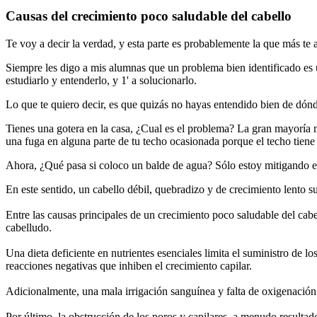
Causas del crecimiento poco saludable del cabello
Te voy a decir la verdad, y esta parte es probablemente la que más te 
Siempre les digo a mis alumnas que un problema bien identificado es 
estudiarlo y entenderlo, y 1' a solucionarlo.
Lo que te quiero decir, es que quizás no hayas entendido bien de dó
Tienes una gotera en la casa, ¿Cual es el problema? La gran mayoría 
una fuga en alguna parte de tu techo ocasionada porque el techo tiene
Ahora, ¿Qué pasa si coloco un balde de agua? Sólo estoy mitigando el
En este sentido, un cabello débil, quebradizo y de crecimiento lento sue
Entre las causas principales de un crecimiento poco saludable del cab
cabelludo.
Una dieta deficiente en nutrientes esenciales limita el suministro de l
reacciones negativas que inhiben el crecimiento capilar.
Adicionalmente, una mala irrigación sanguínea y falta de oxigenación al
Por último, la obstrucción de los poros y capilares, a menudo resulta