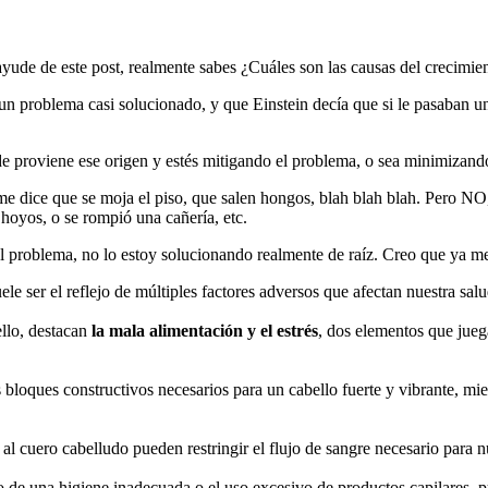
ayude de este post, realmente sabes ¿Cuáles son las causas del crecimie
un problema casi solucionado, y que Einstein decía que si le pasaban u
nde proviene ese origen y estés mitigando el problema, o sea minimiza
me dice que se moja el piso, que salen hongos, blah blah blah. Pero NO,
 hoyos, o se rompió una cañería, etc.
 problema, no lo estoy solucionando realmente de raíz. Creo que ya me 
le ser el reflejo de múltiples factores adversos que afectan nuestra salu
ello, destacan
la mala alimentación y el estrés
, dos elementos que jueg
os bloques constructivos necesarios para un cabello fuerte y vibrante, m
 cuero cabelludo pueden restringir el flujo de sangre necesario para nut
do de una higiene inadecuada o el uso excesivo de productos capilares, p