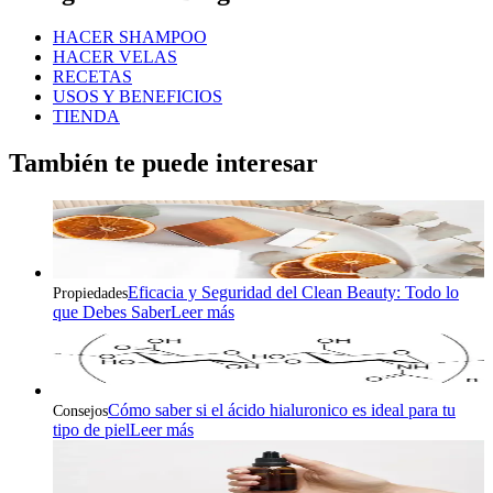
HACER SHAMPOO
HACER VELAS
RECETAS
USOS Y BENEFICIOS
TIENDA
También te puede interesar
Eficacia y Seguridad del Clean Beauty: Todo lo
Propiedades
que Debes Saber
Leer más
Cómo saber si el ácido hialuronico es ideal para tu
Consejos
tipo de piel
Leer más