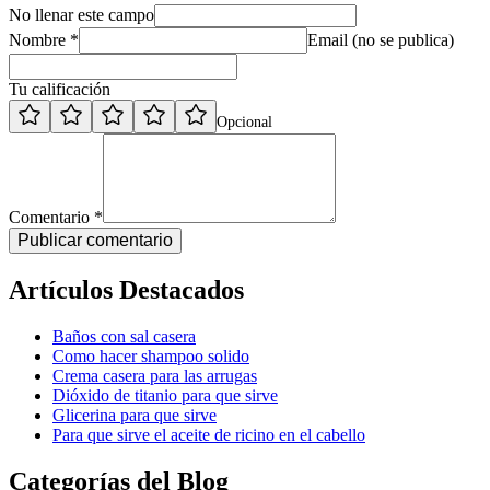
No llenar este campo
Nombre *
Email (no se publica)
Tu calificación
Opcional
Comentario *
Publicar comentario
Artículos Destacados
Baños con sal casera
Como hacer shampoo solido
Crema casera para las arrugas
Dióxido de titanio para que sirve
Glicerina para que sirve
Para que sirve el aceite de ricino en el cabello
Categorías del Blog