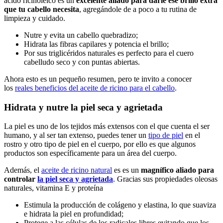
ácido ricinoleico es un
excelente aliado para darle ese brillo extra
que tu cabello necesita
, agregándole de a poco a tu rutina de
limpieza y cuidado.
Nutre y evita un cabello quebradizo;
Hidrata las fibras capilares y potencia el brillo;
Por sus triglicéridos naturales es perfecto para el cuero
cabelludo seco y con puntas abiertas.
Ahora esto es un pequeño resumen, pero te invito a conocer
los
reales beneficios del aceite de ricino para el cabello
.
Hidrata y nutre la piel seca y agrietada
La piel es uno de los tejidos más extensos con el que cuenta el ser
humano, y al ser tan extenso, puedes tener un
tipo de piel
en el
rostro y otro tipo de piel en el cuerpo, por ello es que algunos
productos son específicamente para un área del cuerpo.
Además, el
aceite de ricino natural
es es un
magnífico aliado para
controlar
la piel seca y agrietada
. Gracias sus propiedades oleosas
naturales, vitamina E y proteína
Estimula la producción de colágeno y elastina, lo que suaviza
e hidrata la piel en profundidad;
Protege a las células de los radicales libres evitando que los