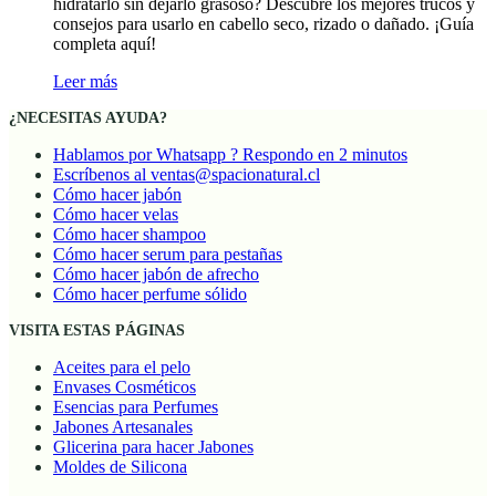
hidratarlo sin dejarlo grasoso? Descubre los mejores trucos y
consejos para usarlo en cabello seco, rizado o dañado. ¡Guía
completa aquí!
Leer más
¿NECESITAS AYUDA?
Hablamos por Whatsapp ? Respondo en 2 minutos
Escríbenos al ventas@spacionatural.cl
Cómo hacer jabón
Cómo hacer velas
Cómo hacer shampoo
Cómo hacer serum para pestañas
Cómo hacer jabón de afrecho
Cómo hacer perfume sólido
VISITA ESTAS PÁGINAS
Aceites para el pelo
Envases Cosméticos
Esencias para Perfumes
Jabones Artesanales
Glicerina para hacer Jabones
Moldes de Silicona