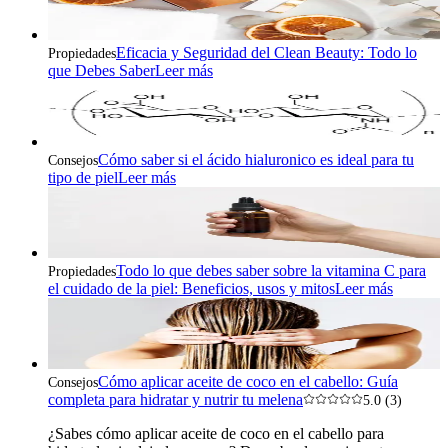
Eficacia y Seguridad del Clean Beauty: Todo lo
Propiedades
que Debes Saber
Leer más
Cómo saber si el ácido hialuronico es ideal para tu
Consejos
tipo de piel
Leer más
Todo lo que debes saber sobre la vitamina C para
Propiedades
el cuidado de la piel: Beneficios, usos y mitos
Leer más
Cómo aplicar aceite de coco en el cabello: Guía
Consejos
completa para hidratar y nutrir tu melena
5.0 (3)
¿Sabes cómo aplicar aceite de coco en el cabello para