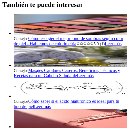
También te puede interesar
Cómo escoger el mejor tono de sombras según color
Consejos
de piel - Hablemos de colorimetria
Leer más
5.0 (1)
Masajes Capilares Caseros: Beneficios, Técnicas y
Consejos
Recetas para un Cabello Saludable
Leer más
Cómo saber si el ácido hialuronico es ideal para tu
Consejos
tipo de piel
Leer más