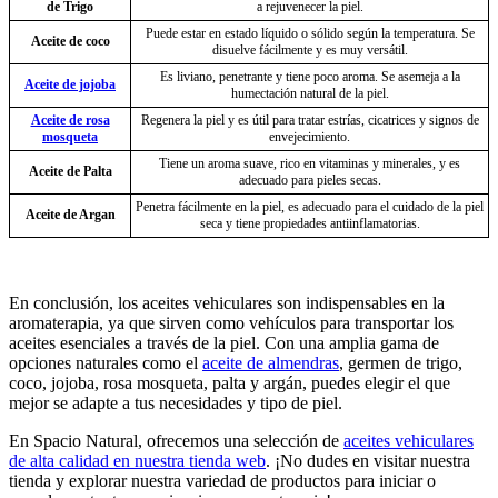
de Trigo
a rejuvenecer la piel.
Puede estar en estado líquido o sólido según la temperatura. Se
Aceite de coco
disuelve fácilmente y es muy versátil.
Es liviano, penetrante y tiene poco aroma. Se asemeja a la
Aceite de jojoba
humectación natural de la piel.
Aceite de rosa
Regenera la piel y es útil para tratar estrías, cicatrices y signos de
mosqueta
envejecimiento.
Tiene un aroma suave, rico en vitaminas y minerales, y es
Aceite de Palta
adecuado para pieles secas.
Penetra fácilmente en la piel, es adecuado para el cuidado de la piel
Aceite de Argan
seca y tiene propiedades antiinflamatorias.
En conclusión, los aceites vehiculares son indispensables en la
aromaterapia, ya que sirven como vehículos para transportar los
aceites esenciales a través de la piel. Con una amplia gama de
opciones naturales como el
aceite de almendras
, germen de trigo,
coco, jojoba, rosa mosqueta, palta y argán, puedes elegir el que
mejor se adapte a tus necesidades y tipo de piel.
En Spacio Natural, ofrecemos una selección de
aceites vehiculares
de alta calidad en nuestra tienda web
. ¡No dudes en visitar nuestra
tienda y explorar nuestra variedad de productos para iniciar o