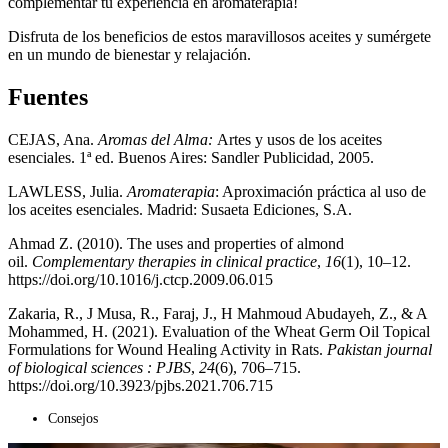
complementar tu experiencia en aromaterapia!
Disfruta de los beneficios de estos maravillosos aceites y sumérgete
en un mundo de bienestar y relajación.
Fuentes
CEJAS, Ana.
Aromas del Alma:
Artes y usos de los aceites
esenciales. 1ª ed. Buenos Aires: Sandler Publicidad, 2005.
LAWLESS, Julia.
Aromaterapia
: Aproximación práctica al uso de
los aceites esenciales. Madrid: Susaeta Ediciones, S.A.
Ahmad Z. (2010). The uses and properties of almond
oil.
Complementary therapies in clinical practice
,
16
(1), 10–12.
https://doi.org/10.1016/j.ctcp.2009.06.015
Zakaria, R., J Musa, R., Faraj, J., H Mahmoud Abudayeh, Z., & A
Mohammed, H. (2021). Evaluation of the Wheat Germ Oil Topical
Formulations for Wound Healing Activity in Rats.
Pakistan journal
of biological sciences : PJBS
,
24
(6), 706–715.
https://doi.org/10.3923/pjbs.2021.706.715
Consejos